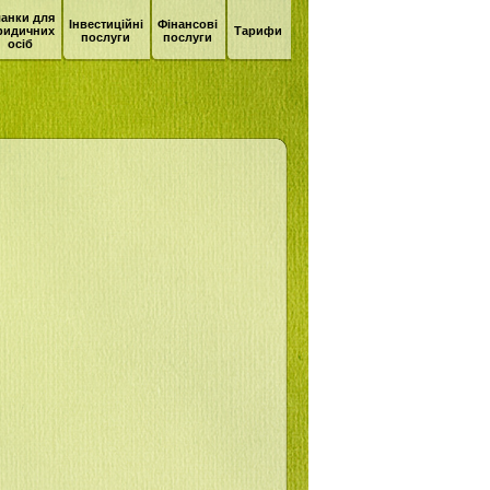
анки для
Інвестиційні
Фінансові
ридичних
Тарифи
послуги
послуги
осіб