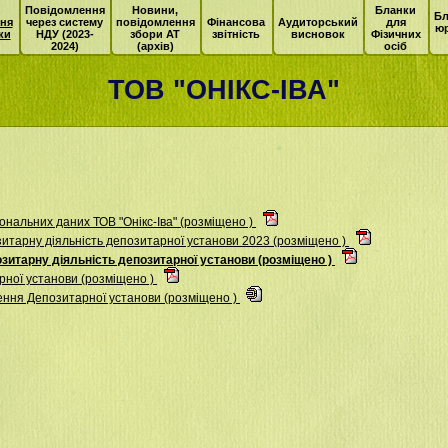
Повідомлення
Новини,
Бланки
Бл
ня
через систему
повідомлення
Фінансова
Аудиторський
для
ю
ки
НДУ (2023-
збори АТ
звітність
висновок
Фізичних
2024)
(архів)
осіб
ТОВ "ОНІКС-ІВА"
нальних даних ТОВ "Онікс-Іва" (розміщено )
итарну діяльність депозитарної установи 2023 (розміщено )
зитарну діяльність депозитарної установи (розміщено )
ної установи (розміщено )
ення Депозитарної установи (розміщено )