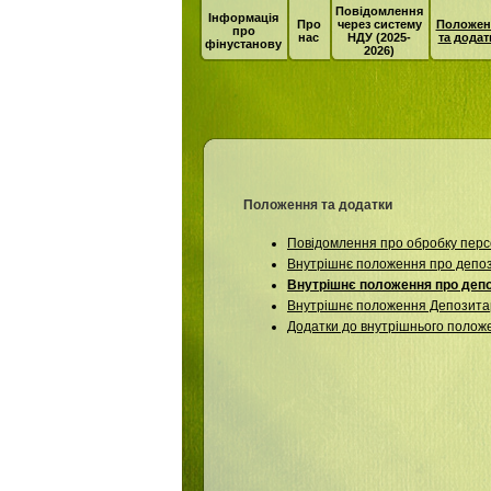
Повідомлення
Інформація
Про
через систему
Положен
про
нас
НДУ (2025-
та додат
фінустанову
2026)
Положення та додатки
Повідомлення про обробку персо
Внутрішнє положення про депоз
Внутрішнє положення про депо
Внутрішнє положення Депозитар
Додатки до внутрішнього полож