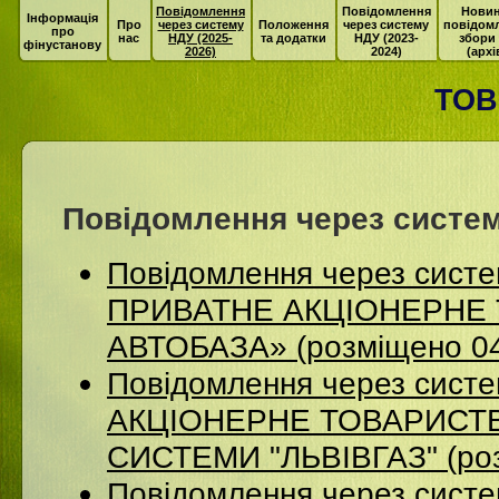
Повідомлення
Повідомлення
Новин
Інформація
Про
через систему
Положення
через систему
повідом
про
нас
НДУ (2025-
та додатки
НДУ (2023-
збори
фінустанову
2026)
2024)
(архі
ТОВ
Повідомлення через систем
Повідомлення через сист
ПРИВАТНЕ АКЦІОНЕРНЕ 
АВТОБАЗА» (розміщено 04
Повідомлення через сист
АКЦІОНЕРНЕ ТОВАРИСТВ
СИСТЕМИ "ЛЬВІВГАЗ" (роз
Повідомлення через систе