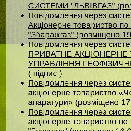
СИСТЕМИ "ЛЬВІВГАЗ" (роз
Повідомлення через сист
Акцiонерне товариство по 
"Збаражгаз" (розміщено 1
Повідомлення через сист
ПРИВАТНЕ АКЦІОНЕРНЕ
УПРАВЛІННЯ ГЕОФІЗИЧНИХ
(
підпис
)
Повідомлення через сист
акціонерне товариство «Ч
апаратури» (розміщено 17
Повідомлення через сист
акціонерне товариство по 
"Бучачгаз" (розміщено 16.