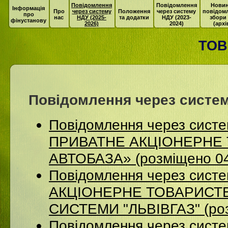
Повідомлення
Повідомлення
Новин
Інформація
Про
через систему
Положення
через систему
повідом
про
нас
НДУ (2025-
та додатки
НДУ (2023-
збори
фінустанову
2026)
2024)
(архі
ТОВ
Повідомлення через систем
Повідомлення через сист
ПРИВАТНЕ АКЦІОНЕРНЕ 
АВТОБАЗА» (розміщено 04
Повідомлення через сист
АКЦІОНЕРНЕ ТОВАРИСТВ
СИСТЕМИ "ЛЬВІВГАЗ" (роз
Повідомлення через систе