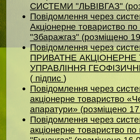
СИСТЕМИ "ЛЬВІВГАЗ" (роз
Повідомлення через сист
Акцiонерне товариство по 
"Збаражгаз" (розміщено 1
Повідомлення через сист
ПРИВАТНЕ АКЦІОНЕРНЕ
УПРАВЛІННЯ ГЕОФІЗИЧНИХ
(
підпис
)
Повідомлення через сист
акціонерне товариство «Ч
апаратури» (розміщено 17
Повідомлення через сист
акціонерне товариство по 
"Бучачгаз" (розміщено 16.