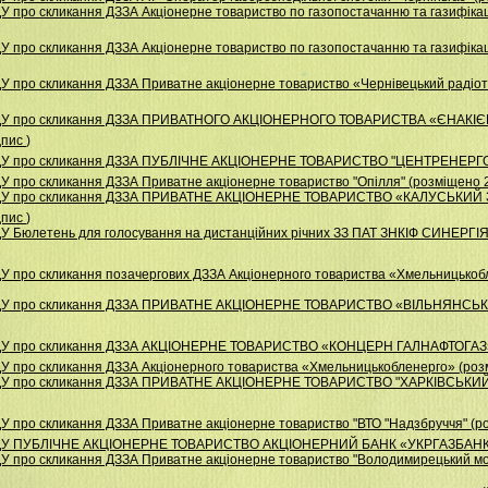
 про скликання ДЗЗА Акціонерне товариство по газопостачанню та газифікац
 про скликання ДЗЗА Акціонерне товариство по газопостачанню та газифікац
У про скликання ДЗЗА Приватне акціонерне товариство «Чернівецький радіот
 НДУ про скликання ДЗЗА ПРИВАТНОГО АКЦІОНЕРНОГО ТОВАРИСТВА «ЄНАК
дпис
)
НДУ про скликання ДЗЗА ПУБЛІЧНЕ АКЦІОНЕРНЕ ТОВАРИСТВО "ЦЕНТРЕНЕРГО"
У про скликання ДЗЗА Приватне акціонерне товариство "Опілля" (розміщено 
 НДУ про скликання ДЗЗА ПРИВАТНЕ АКЦІОНЕРНЕ ТОВАРИСТВО «КАЛУСЬКИ
дпис
)
У Бюлетень для голосування на дистанційних річних ЗЗ ПАТ ЗНКІФ СИНЕРГІЯ-
У про скликання позачергових ДЗЗА Акціонерного товариства «Хмельницькоб
НДУ про скликання ДЗЗА ПРИВАТНЕ АКЦІОНЕРНЕ ТОВАРИСТВО «ВІЛЬНЯНСЬКИ
НДУ про скликання ДЗЗА АКЦІОНЕРНЕ ТОВАРИСТВО «КОНЦЕРН ГАЛНАФТОГАЗ» 
У про скликання ДЗЗА Акціонерного товариства «Хмельницькобленерго» (роз
НДУ про скликання ДЗЗА ПРИВАТНЕ АКЦIОНЕРНЕ ТОВАРИСТВО "ХАРКIВСЬКИ
У про скликання ДЗЗА Приватне акціонерне товариство "ВТО "Надзбруччя" (р
НДУ ПУБЛІЧНЕ АКЦІОНЕРНЕ ТОВАРИСТВО АКЦІОНЕРНИЙ БАНК «УКРГАЗБАНК» 
У про скликання ДЗЗА Приватне акціонерне товариство "Володимирецький мо