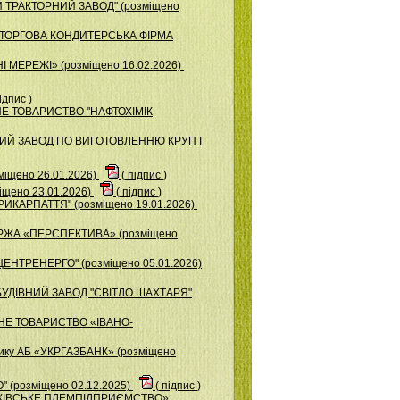
Й ТРАКТОРНИЙ ЗАВОД" (розміщено
ЧОТОРГОВА КОНДИТЕРСЬКА ФІРМА
 МЕРЕЖІ» (розміщено 16.02.2026)
ідпис
)
ЕРНЕ ТОВАРИСТВО "НАФТОХІМІК
ЬКИЙ ЗАВОД ПО ВИГОТОВЛЕННЮ КРУП І
міщено 26.01.2026)
(
підпис
)
щено 23.01.2026)
(
підпис
)
РИКАРПАТТЯ" (розміщено 19.01.2026)
ІРЖА «ПЕРСПЕКТИВА» (розміщено
ЦЕНТРЕНЕРГО" (розміщено 05.01.2026)
БУДІВНИЙ ЗАВОД "СВІТЛО ШАХТАРЯ"
ЕРНЕ ТОВАРИСТВО «ІВАНО-
изику АБ «УКРГАЗБАНК» (розміщено
 (розміщено 02.12.2025)
(
підпис
)
АНКІВСЬКЕ ПЛЕМПІДПРИЄМСТВО»