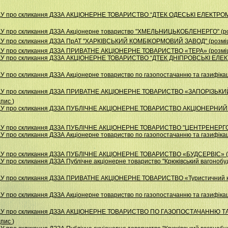
НДУ про скликання ДЗЗА АКЦІОНЕРНЕ ТОВАРИСТВО “ДТЕК ОДЕСЬКІ ЕЛЕКТРОМ
ДУ про скликання ДЗЗА Акціонерне товариство "ХМЕЛЬНИЦЬКОБЛЕНЕРГО" (ро
ДУ про скликання ДЗЗА ПрАТ "ХАРКІВСЬКИЙ КОМБІКОРМОВИЙ ЗАВОД" (розмі
НДУ про скликання ДЗЗА ПРИВАТНЕ АКЦІОНЕРНЕ ТОВАРИСТВО «ТЕРА» (розміщ
НДУ про скликання ДЗЗА АКЦІОНЕРНЕ ТОВАРИСТВО “ДТЕК ДНІПРОВСЬКІ ЕЛЕК
 про скликання ДЗЗА Акціонерне товариство по газопостачанню та газифікаці
 НДУ про скликання ДЗЗА ПРИВАТНЕ АКЦІОНЕРНЕ ТОВАРИСТВО «ЗАПОРІЗЬК
дпис
)
НДУ про скликання ДЗЗА ПУБЛІЧНЕ АКЦІОНЕРНЕ ТОВАРИСТВО АКЦІОНЕРНИЙ
НДУ про скликання ДЗЗА ПУБЛІЧНЕ АКЦІОНЕРНЕ ТОВАРИСТВО "ЦЕНТРЕНЕРГО"
 про скликання ДЗЗА Акціонерне товариство по газопостачанню та газифікаці
НДУ про скликання ДЗЗА ПУБЛІЧНЕ АКЦІОНЕРНЕ ТОВАРИСТВО «БУДСЕРВІС» (
 про скликання ДЗЗА Публiчне акцiонерне товариство "Крюкiвський вагонобуд
НДУ про скликання ДЗЗА ПРИВАТНЕ АКЦІОНЕРНЕ ТОВАРИСТВО «Туристичний 
 про скликання ДЗЗА Акціонерне товариство по газопостачанню та газифікац
НДУ про скликання ДЗЗА АКЦІОНЕРНЕ ТОВАРИСТВО ПО ГАЗОПОСТАЧАННЮ ТА
дпис
)