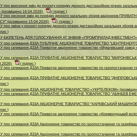
 про внесення змін до проєкту порядку денного дистанційних річних загальни
» (розміщено 16.04.2026)
(
підпис
)
ДУ про несення змін до порядку денного загальних зборів акціонерів ПРИ
 (розміщено 15.04.2026)
(
підпис
)
 про зміни у проєкті порядку денного річних дистанційних загальних зборів 
дпис
)
 НДУ БЮЛЕТЕНЬ ДЛЯ ГОЛОСУВАННЯ АТ ЗНВКІФ «ПРОМПРИЛАД ІНВЕСТМЕНТ» (
НДУ про скликання ДЗЗА ПУБЛІЧНЕ АКЦІОНЕРНЕ ТОВАРИСТВО "ЦЕНТРЕНЕРГО"
У про скликання ДЗЗА Приватне акціонерне товариство «Мукачівський завод 
 НДУ про скликання ДЗЗА ПРИВАТНЕ АКЦІОНЕРНЕ ТОВАРИСТВО "МИРОНІВС
3.2026)
(
підпис
)
 про скликання ДЗЗА Приватне акціонерне товариство по газопостачанню та 
 НДУ про скликання ДЗЗА ПРИВАТНЕ АКЦІОНЕРНЕ ТОВАРИСТВО "ДНІПРОВС
дпис
)
НДУ про скликання ДЗЗА АКЦІОНЕРНЕ ТОВАРИСТВО «УКРТЕЛЕКОМ» (розміщен
НДУ про скликання ДЗЗА ПРИВАТНЕ АКЦІОНЕРНЕ ТОВАРИСТВО "АБІНБЕВ ЕФЕС 
 НДУ про скликання ДЗЗА АКЦІОНЕРНЕ ТОВАРИСТВО "ХАРКІВСЬКИЙ МАШИНО
дпис
)
У про скликання ДЗЗА Приватне акціонерне товариство «Кременчуцький коліс
 про скликання ДЗЗА Акцiонерне товариство по газопостачанню та газифiкацi
 про скликання ДЗЗА Акціонерне товариство по газопостачанню та газифікац