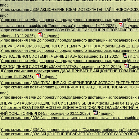
дпис
)
 НДУ про скликання ДЗЗА АКЦIОНЕРНЕ ТОВАРИСТВО "IНТЕРПАЙП НОВОМОС
дпис
)
 про внесення змін до проекту порядку денного позачергових дистанційних 
постачанню та газифікації “Тернопільгаз” (розміщено 14.11.2025)
(
підпис
 НДУ про скликання позачергових ДЗЗА ПУБЛІЧНЕ АКЦІОНЕРНЕ ТОВАРИСТ
іщено 13.11.2025)
(
підпис
)
 про внесення змін до проекту порядку денного дистанційних позачергових з
ПЕРАТОР ГАЗОРОЗПОДІЛЬНОЇ СИСТЕМИ "ЧЕРНІГІВГАЗ" (розміщено 12.11.2
У про внесення змін до проекту порядку денного позачергових дистанційних
ОЗПОДІЛЬНОЇ СИСТЕМИ «ЧЕРНІВЦІГАЗ» (розміщено 12.11.2025)
(
підп
У про внесення змін до проекту порядку денного позачергових дистанційних
ОЗПОДІЛЬНОЇ СИСТЕМИ «ЗАКАРПАТГАЗ» (розміщено 12.11.2025)
(
під
 НДУ про скликання позачергових ДЗЗА ПРИВАТНЕ АКЦІОНЕРНЕ ТОВАРИ
щено 11.11.2025)
(
підпис
)
НДУ про скликання ДЗЗА ПУБЛІЧНЕ АКЦІОНЕРНЕ ТОВАРИСТВО "ЦЕНТРЕНЕРГО"
 НДУ про скликання позачергових ДЗЗА ПРИВАТНЕ АКЦІОНЕРНЕ ТОВАРИСТ
дпис
)
 про внесення змін до проекту порядку денного дистанційних позачергових з
ПЕРАТОР ГАЗОРОЗПОДІЛЬНОЇ СИСТЕМИ "ЛЬВІВГАЗ" (розміщено 04.11.202
 НДУ Протокол ДЗЗА ПУБЛІЧНОГО АКЦІОНЕРНОГО ТОВАРИСТВА «ЗАКРИТИ
Й ФОНД «СИНЕРГІЯ-5» (розміщено 03.11.2025)
(
підпис
)
 про скликання ДЗЗА Акцiонерне товариство по газопостачанню та газифiкацi
У про скликання ДЗЗА Акціонерне товариство "Хмельницькобленерго" (розміщ
 НДУ про скликання ДЗЗА АКЦІОНЕРНЕ ТОВАРИСТВО «ОПЕРАТОР ГАЗОРОЗП