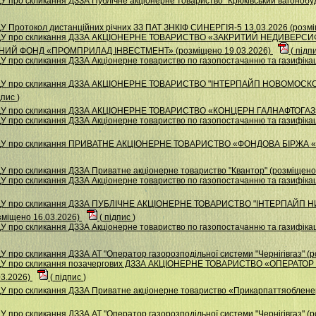
 про скликання ДЗЗА Публiчне акцiонерне товариство "Крюкiвський вагонобуд
У Протокол дистанційних річних ЗЗ ПАТ ЗНКІФ СИНЕРГІЯ-5 13.03.2026 (розм
 НДУ про скликання ДЗЗА АКЦІОНЕРНЕ ТОВАРИСТВО «ЗАКРИТИЙ НЕДИВЕР
ИЙ ФОНД «ПРОМПРИЛАД ІНВЕСТМЕНТ» (розміщено 19.03.2026)
(
підп
 про скликання ДЗЗА Акціонерне товариство по газопостачанню та газифікаці
 НДУ про скликання ДЗЗА АКЦIОНЕРНЕ ТОВАРИСТВО "IНТЕРПАЙП НОВОМОС
дпис
)
НДУ про скликання ДЗЗА АКЦІОНЕРНЕ ТОВАРИСТВО «КОНЦЕРН ГАЛНАФТОГАЗ» 
 про скликання ДЗЗА Акціонерне товариство по газопостачанню та газифікаці
 НДУ про скликання ПРИВАТНЕ АКЦІОНЕРНЕ ТОВАРИСТВО «ФОНДОВА БІРЖА 
У про скликання ДЗЗА Приватне акціонерне товариство "Квантор" (розміщено
 про скликання ДЗЗА Акціонерне товариство по газопостачанню та газифікаці
 НДУ про скликання ДЗЗА ПУБЛІЧНЕ АКЦІОНЕРНЕ ТОВАРИСТВО "ІНТЕРПАЙ
іщено 16.03.2026)
(
підпис
)
 про скликання ДЗЗА Акцiонерне товариство по газопостачанню та газифiкацi
 про скликання ДЗЗА АТ "Оператор газорозподільної системи "Чернігівгаз" (
НДУ про скликання позачергових ДЗЗА АКЦІОНЕРНЕ ТОВАРИСТВО «ОПЕРАТ
03.2026)
(
підпис
)
У про скликання ДЗЗА Приватне акціонерне товариство «Прикарпаттяобленер
 про скликання ДЗЗА АТ "Оператор газорозподільної системи "Чернігівгаз" (