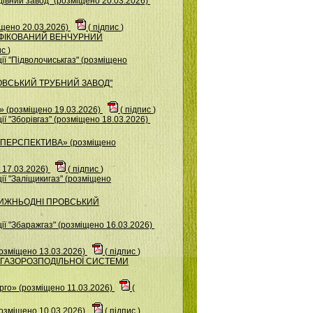
iвний завод" (розміщено 20.03.2026)
іщено 20.03.2026)
(
підпис
)
СИФІКОВАНИЙ ВЕНЧУРНИЙ
ис
)
ї "Підволочиськгаз" (розміщено
КОВСЬКИЙ ТРУБНИЙ ЗАВОД"
(розміщено 19.03.2026)
(
підпис
)
ї "Зборівгаз" (розміщено 18.03.2026)
«ПЕРСПЕКТИВА» (розміщено
 17.03.2026)
(
підпис
)
ї "Заліщикигаз" (розміщено
П НИЖНЬОДНІ ПРОВСЬКИЙ
ї "Збаражгаз" (розміщено 16.03.2026)
розміщено 13.03.2026)
(
підпис
)
ОР ГАЗОРОЗПОДІЛЬНОЇ СИСТЕМИ
го» (розміщено 11.03.2026)
(
розміщено 10.03.2026)
(
підпис
)