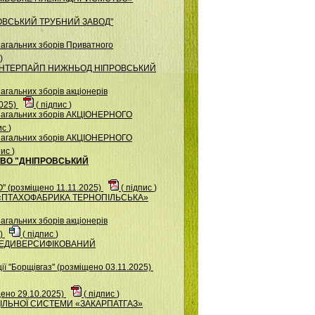
КОВСЬКИЙ ТРУБНИЙ ЗАВОД"
загальних зборів Приватного
)
ВО "ІНТЕРПАЙП НИЖНЬОД НІПРОВСЬКИЙ
агальних зборів акціонерів
025)
(
підпис
)
 загальних зборів АКЦІОНЕРНОГО
ис
)
 загальних зборів АКЦІОНЕРНОГО
пис
)
СТВО "ДНІПРОВСЬКИЙ
 (розміщено 11.11.2025)
(
підпис
)
ВО «ПТАХОФАБРИКА ТЕРНОПІЛЬСЬКА»
агальних зборів акціонерів
5)
(
підпис
)
Й НЕДИВЕРСИФІКОВАНИЙ
ї "Борщiвгаз" (розміщено 03.11.2025)
ено 29.10.2025)
(
підпис
)
ОДІЛЬНОЇ СИСТЕМИ «ЗАКАРПАТГАЗ»