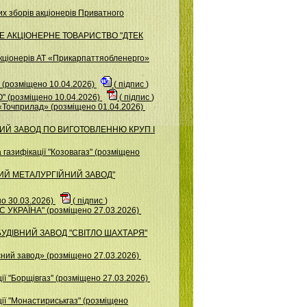
х зборів акціонерів Приватного
ВАТНЕ АКЦІОНЕРНЕ ТОВАРИСТВО "ДТЕК
акціонерів АТ «Прикарпаттяобленерго»
розміщено 10.04.2026)
(
підпис
)
 (розміщено 10.04.2026)
(
підпис
)
«Точприлад» (розміщено 01.04.2026)
ЬКИЙ ЗАВОД ПО ВИГОТОВЛЕННЮ КРУП І
газифікації "Козовагаз" (розміщено
ЬКИЙ МЕТАЛУРГІЙНИЙ ЗАВОД"
о 30.03.2026)
(
підпис
)
УКРАЇНА" (розміщено 27.03.2026)
БУДІВНИЙ ЗАВОД "СВІТЛО ШАХТАРЯ"
ний завод» (розміщено 27.03.2026)
ї "Борщiвгаз" (розміщено 27.03.2026)
ії "Монастириськгаз" (розміщено