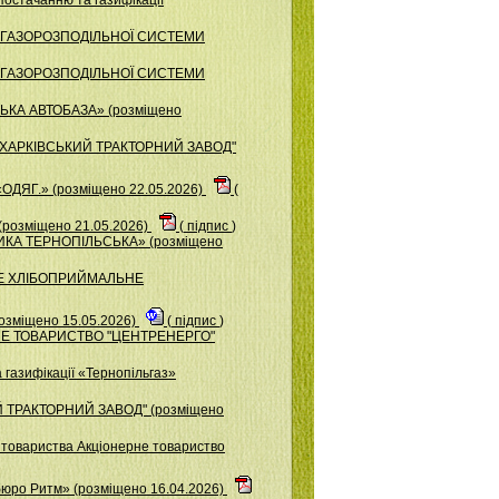
ОР ГАЗОРОЗПОДІЛЬНОЇ СИСТЕМИ
ОР ГАЗОРОЗПОДІЛЬНОЇ СИСТЕМИ
ЬКА АВТОБАЗА» (розміщено
О "ХАРКIВСЬКИЙ ТРАКТОРНИЙ ЗАВОД"
ОДЯГ.» (розміщено 22.05.2026)
(
розміщено 21.05.2026)
(
підпис
)
ИКА ТЕРНОПІЛЬСЬКА» (розміщено
ЬКЕ ХЛІБОПРИЙМАЛЬНЕ
озміщено 15.05.2026)
(
підпис
)
НЕРНЕ ТОВАРИСТВО "ЦЕНТРЕНЕРГО"
газифікації «Тернопільгаз»
Й ТРАКТОРНИЙ ЗАВОД" (розміщено
о товариства Акціонерне товариство
бюро Ритм» (розміщено 16.04.2026)