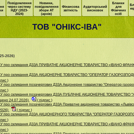
Повідомлення
Новини,
Бланки
Бл
ня
через систему
повідомлення
Фінансова
Аудиторський
для
ю
ки
НДУ (2023-
збори АТ
звітність
висновок
Фізичних
2024)
(архів)
осіб
ТОВ "ОНІКС-ІВА"
25-2026)
НДУ про скликання ДЗЗА ПРИВАТНЕ АКЦІОНЕРНЕ ТОВАРИСТВО «ІВАНО ФРАН
НДУ про скликання ДЗЗА АКЦІОНЕРНЕ ТОВАРИСТВО "ОПЕРАТОР ГАЗОРОЗПОД
дпис
)
 про скликання позачергових ДЗЗА Акціонерне товариство "Оператор газорозп
дпис
)
НДУ про скликання позачергових ДЗЗА ПУБЛІЧНЕ АКЦІОНЕРНЕ ТОВАРИСТВ
ено 24.07.2026)
(
підпис
)
 про скликання позачергових ДЗЗА Приватне акціонерне товариство «Львівсь
2026)
(
підпис
)
НДУ про скликання ДЗЗА АКЦІОНЕРНОГО ТОВАРИСТВА "ОПЕРАТОР ГАЗОРОЗП
дпис
)
 НДУ про скликання ДЗЗА ПРИВАТНЕ АКЦІОНЕРНЕ ТОВАРИСТВО «ІВАНО-ФР
дпис
)
 про скликання позачергових ДЗЗА Приватне акціонерне товариство по газоп