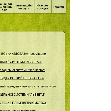
анки для
Інвестиційні
Фінансові
ридичних
Тарифи
послуги
послуги
осіб
КІВСЬКА АВТОБАЗА» (розміщено
ІЛЬНОЇ СИСТЕМИ "ЛЬВІВГАЗ"
одільної системи "Чернігівгаз"
О "ЖИДАЧІВСЬКИЙ ЦЕЛЮЛОЗНО-
кий завод штучних алмазів і алмазного
ОДІЛЬНОЇ СИСТЕМИ "ЛЬВІВГАЗ"
АНКІВСЬКЕ ПЛЕМПІДПРИЄМСТВО»
остачанню та газифікації