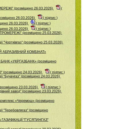
ЕРЕЖІ” (розміщено 26.03.2026)
(
зміщено 26.03.2026)
(
підпис
)
щено 26.03.2026)
(
підпис
)
ено 26.03.2026)
(
підпис
)
ТРОМЕРЕЖІ” (розміщено 25.03.2026)
ї "Чортківгаз" (розміщено 25.03.2026)
ИЙ АБРАЗИВНИЙ КОМБІНАТ»
 БАНК «УКРГАЗБАНК» (розміщено
 (розміщено 24.03.2026)
(
підпис
)
ї "Бучачгаз" (розміщено 24.03.2026)
розміщено 23.03.2026)
(
підпис
)
iвний завод" (розміщено 23.03.2026)
комплекс «Черемош» (розміщено
ії "Теребовлягаз" (розміщено
 ГАЗИФІКАЦІЇ "ГУСЯТИНГАЗ"