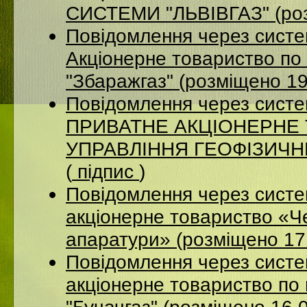
СИСТЕМИ "ЛЬВІВГАЗ" (роз
Повідомлення через сист
Акцiонерне товариство по 
"Збаражгаз" (розміщено 1
Повідомлення через сист
ПРИВАТНЕ АКЦІОНЕРНЕ
УПРАВЛІННЯ ГЕОФІЗИЧНИХ
(
підпис
)
Повідомлення через сист
акціонерне товариство «Ч
апаратури» (розміщено 17
Повідомлення через сист
акціонерне товариство по 
"Бучачгаз" (розміщено 16.