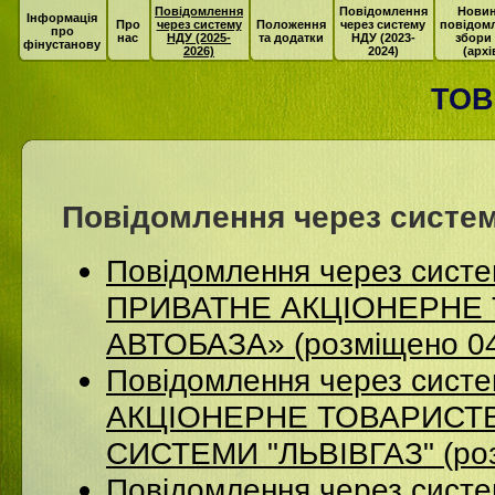
Повідомлення
Повідомлення
Новин
Інформація
Про
через систему
Положення
через систему
повідом
про
нас
НДУ (2025-
та додатки
НДУ (2023-
збори
фінустанову
2026)
2024)
(архі
ТОВ
Повідомлення через систем
Повідомлення через сист
ПРИВАТНЕ АКЦІОНЕРНЕ 
АВТОБАЗА» (розміщено 04
Повідомлення через сист
АКЦІОНЕРНЕ ТОВАРИСТВ
СИСТЕМИ "ЛЬВІВГАЗ" (роз
Повідомлення через систе