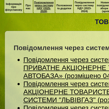
Повідомлення
Повідомлення
Новин
Інформація
Про
через систему
Положення
через систему
повідом
про
нас
НДУ (2025-
та додатки
НДУ (2023-
збори
фінустанову
2026)
2024)
(архі
ТОВ
Повідомлення через систем
Повідомлення через сист
ПРИВАТНЕ АКЦІОНЕРНЕ 
АВТОБАЗА» (розміщено 04
Повідомлення через сист
АКЦІОНЕРНЕ ТОВАРИСТВ
СИСТЕМИ "ЛЬВІВГАЗ" (роз
Повідомлення через систе