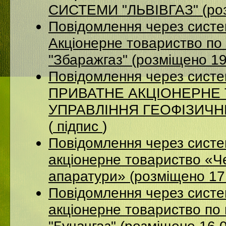
СИСТЕМИ "ЛЬВІВГАЗ" (роз
Повідомлення через сист
Акцiонерне товариство по 
"Збаражгаз" (розміщено 1
Повідомлення через сист
ПРИВАТНЕ АКЦІОНЕРНЕ
УПРАВЛІННЯ ГЕОФІЗИЧНИХ
(
підпис
)
Повідомлення через сист
акціонерне товариство «Ч
апаратури» (розміщено 17
Повідомлення через сист
акціонерне товариство по 
"Бучачгаз" (розміщено 16.