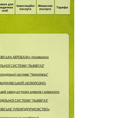
анки для
Інвестиційні
Фінансові
ридичних
Тарифи
послуги
послуги
осіб
КІВСЬКА АВТОБАЗА» (розміщено
ІЛЬНОЇ СИСТЕМИ "ЛЬВІВГАЗ"
одільної системи "Чернігівгаз"
О "ЖИДАЧІВСЬКИЙ ЦЕЛЮЛОЗНО-
кий завод штучних алмазів і алмазного
ОДІЛЬНОЇ СИСТЕМИ "ЛЬВІВГАЗ"
АНКІВСЬКЕ ПЛЕМПІДПРИЄМСТВО»
остачанню та газифікації