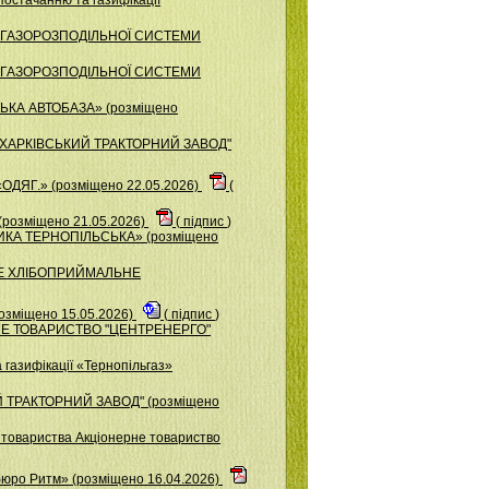
ОР ГАЗОРОЗПОДІЛЬНОЇ СИСТЕМИ
ОР ГАЗОРОЗПОДІЛЬНОЇ СИСТЕМИ
ЬКА АВТОБАЗА» (розміщено
О "ХАРКIВСЬКИЙ ТРАКТОРНИЙ ЗАВОД"
ОДЯГ.» (розміщено 22.05.2026)
(
розміщено 21.05.2026)
(
підпис
)
ИКА ТЕРНОПІЛЬСЬКА» (розміщено
ЬКЕ ХЛІБОПРИЙМАЛЬНЕ
озміщено 15.05.2026)
(
підпис
)
НЕРНЕ ТОВАРИСТВО "ЦЕНТРЕНЕРГО"
газифікації «Тернопільгаз»
Й ТРАКТОРНИЙ ЗАВОД" (розміщено
о товариства Акціонерне товариство
бюро Ритм» (розміщено 16.04.2026)