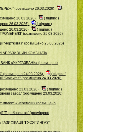
ЕРЕЖІ” (розміщено 26.03.2026)
(
зміщено 26.03.2026)
(
підпис
)
щено 26.03.2026)
(
підпис
)
ено 26.03.2026)
(
підпис
)
ТРОМЕРЕЖІ” (розміщено 25.03.2026)
ї "Чортківгаз" (розміщено 25.03.2026)
ИЙ АБРАЗИВНИЙ КОМБІНАТ»
 БАНК «УКРГАЗБАНК» (розміщено
 (розміщено 24.03.2026)
(
підпис
)
ї "Бучачгаз" (розміщено 24.03.2026)
розміщено 23.03.2026)
(
підпис
)
iвний завод" (розміщено 23.03.2026)
комплекс «Черемош» (розміщено
ії "Теребовлягаз" (розміщено
 ГАЗИФІКАЦІЇ "ГУСЯТИНГАЗ"