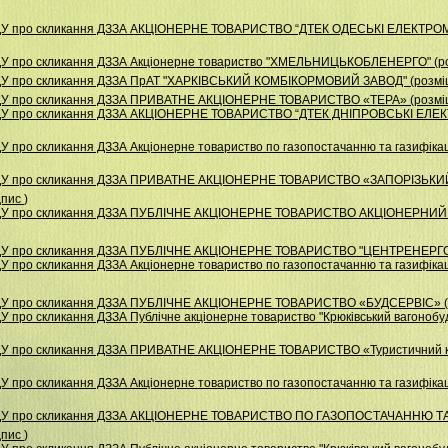
НДУ про скликання ДЗЗА АКЦІОНЕРНЕ ТОВАРИСТВО “ДТЕК ОДЕСЬКІ ЕЛЕКТРОМ
ДУ про скликання ДЗЗА Акціонерне товариство "ХМЕЛЬНИЦЬКОБЛЕНЕРГО" (ро
ДУ про скликання ДЗЗА ПрАТ "ХАРКІВСЬКИЙ КОМБІКОРМОВИЙ ЗАВОД" (розмі
НДУ про скликання ДЗЗА ПРИВАТНЕ АКЦІОНЕРНЕ ТОВАРИСТВО «ТЕРА» (розміщ
НДУ про скликання ДЗЗА АКЦІОНЕРНЕ ТОВАРИСТВО “ДТЕК ДНІПРОВСЬКІ ЕЛЕК
 про скликання ДЗЗА Акціонерне товариство по газопостачанню та газифікаці
 НДУ про скликання ДЗЗА ПРИВАТНЕ АКЦІОНЕРНЕ ТОВАРИСТВО «ЗАПОРІЗЬК
дпис
)
НДУ про скликання ДЗЗА ПУБЛІЧНЕ АКЦІОНЕРНЕ ТОВАРИСТВО АКЦІОНЕРНИЙ
НДУ про скликання ДЗЗА ПУБЛІЧНЕ АКЦІОНЕРНЕ ТОВАРИСТВО "ЦЕНТРЕНЕРГО"
 про скликання ДЗЗА Акціонерне товариство по газопостачанню та газифікаці
НДУ про скликання ДЗЗА ПУБЛІЧНЕ АКЦІОНЕРНЕ ТОВАРИСТВО «БУДСЕРВІС» (
 про скликання ДЗЗА Публiчне акцiонерне товариство "Крюкiвський вагонобуд
НДУ про скликання ДЗЗА ПРИВАТНЕ АКЦІОНЕРНЕ ТОВАРИСТВО «Туристичний 
 про скликання ДЗЗА Акціонерне товариство по газопостачанню та газифікац
НДУ про скликання ДЗЗА АКЦІОНЕРНЕ ТОВАРИСТВО ПО ГАЗОПОСТАЧАННЮ ТА
дпис
)