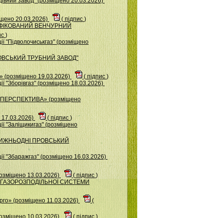
iвний завод" (розміщено 20.03.2026)
іщено 20.03.2026)
(
підпис
)
СИФІКОВАНИЙ ВЕНЧУРНИЙ
ис
)
ї "Підволочиськгаз" (розміщено
КОВСЬКИЙ ТРУБНИЙ ЗАВОД"
(розміщено 19.03.2026)
(
підпис
)
ї "Зборівгаз" (розміщено 18.03.2026)
«ПЕРСПЕКТИВА» (розміщено
 17.03.2026)
(
підпис
)
ї "Заліщикигаз" (розміщено
П НИЖНЬОДНІ ПРОВСЬКИЙ
ї "Збаражгаз" (розміщено 16.03.2026)
розміщено 13.03.2026)
(
підпис
)
ОР ГАЗОРОЗПОДІЛЬНОЇ СИСТЕМИ
го» (розміщено 11.03.2026)
(
розміщено 10.03.2026)
(
підпис
)