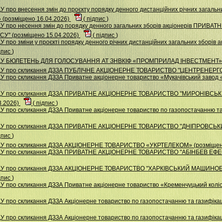
 про внесення змін до проєкту порядку денного дистанційних річних загальни
» (розміщено 16.04.2026)
(
підпис
)
ДУ про несення змін до порядку денного загальних зборів акціонерів ПРИ
 (розміщено 15.04.2026)
(
підпис
)
 про зміни у проєкті порядку денного річних дистанційних загальних зборів 
дпис
)
 НДУ БЮЛЕТЕНЬ ДЛЯ ГОЛОСУВАННЯ АТ ЗНВКІФ «ПРОМПРИЛАД ІНВЕСТМЕНТ» (
НДУ про скликання ДЗЗА ПУБЛІЧНЕ АКЦІОНЕРНЕ ТОВАРИСТВО "ЦЕНТРЕНЕРГО"
У про скликання ДЗЗА Приватне акціонерне товариство «Мукачівський завод 
 НДУ про скликання ДЗЗА ПРИВАТНЕ АКЦІОНЕРНЕ ТОВАРИСТВО "МИРОНІВС
3.2026)
(
підпис
)
 про скликання ДЗЗА Приватне акціонерне товариство по газопостачанню та 
 НДУ про скликання ДЗЗА ПРИВАТНЕ АКЦІОНЕРНЕ ТОВАРИСТВО "ДНІПРОВС
дпис
)
НДУ про скликання ДЗЗА АКЦІОНЕРНЕ ТОВАРИСТВО «УКРТЕЛЕКОМ» (розміщен
НДУ про скликання ДЗЗА ПРИВАТНЕ АКЦІОНЕРНЕ ТОВАРИСТВО "АБІНБЕВ ЕФЕС 
 НДУ про скликання ДЗЗА АКЦІОНЕРНЕ ТОВАРИСТВО "ХАРКІВСЬКИЙ МАШИНО
дпис
)
У про скликання ДЗЗА Приватне акціонерне товариство «Кременчуцький коліс
 про скликання ДЗЗА Акцiонерне товариство по газопостачанню та газифiкацi
 про скликання ДЗЗА Акціонерне товариство по газопостачанню та газифікац