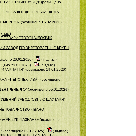
Й ТРАКТОРНИЙ ЗАВОД" (розміщено
ЧОТОРГОВА КОНДИТЕРСЬКА ФІРМА
 МЕРЕЖІ» (розміщено 16.02.2026)
ідпис
)
ЕРНЕ ТОВАРИСТВО "НАФТОХІМІК
ЬКИЙ ЗАВОД ПО ВИГОТОВЛЕННЮ КРУП І
міщено 26.01.2026)
(
підпис
)
щено 23.01.2026)
(
підпис
)
РИКАРПАТТЯ" (розміщено 19.01.2026)
ІРЖА «ПЕРСПЕКТИВА» (розміщено
ЦЕНТРЕНЕРГО" (розміщено 05.01.2026)
БУДІВНИЙ ЗАВОД "СВІТЛО ШАХТАРЯ"
ЕРНЕ ТОВАРИСТВО «ІВАНО-
изику АБ «УКРГАЗБАНК» (розміщено
 (розміщено 02.12.2025)
(
підпис
)
АНКІВСЬКЕ ПЛЕМПІДПРИЄМСТВО»