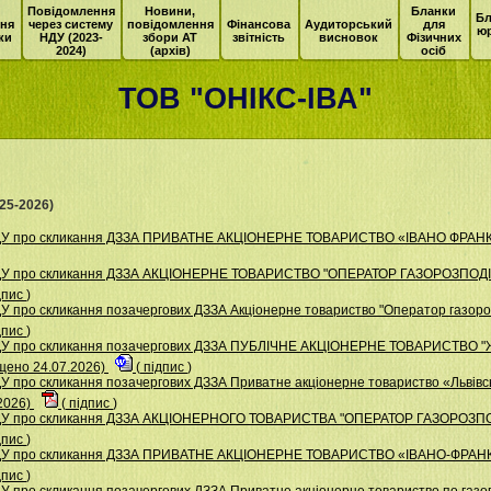
Повідомлення
Новини,
Бланки
Бл
ня
через систему
повідомлення
Фінансова
Аудиторський
для
ю
ки
НДУ (2023-
збори АТ
звітність
висновок
Фізичних
2024)
(архів)
осіб
ТОВ "ОНІКС-ІВА"
25-2026)
НДУ про скликання ДЗЗА ПРИВАТНЕ АКЦІОНЕРНЕ ТОВАРИСТВО «ІВАНО ФРАН
НДУ про скликання ДЗЗА АКЦІОНЕРНЕ ТОВАРИСТВО "ОПЕРАТОР ГАЗОРОЗПОД
дпис
)
 про скликання позачергових ДЗЗА Акціонерне товариство "Оператор газорозп
дпис
)
НДУ про скликання позачергових ДЗЗА ПУБЛІЧНЕ АКЦІОНЕРНЕ ТОВАРИСТВ
ено 24.07.2026)
(
підпис
)
 про скликання позачергових ДЗЗА Приватне акціонерне товариство «Львівсь
2026)
(
підпис
)
НДУ про скликання ДЗЗА АКЦІОНЕРНОГО ТОВАРИСТВА "ОПЕРАТОР ГАЗОРОЗП
дпис
)
 НДУ про скликання ДЗЗА ПРИВАТНЕ АКЦІОНЕРНЕ ТОВАРИСТВО «ІВАНО-ФР
дпис
)
 про скликання позачергових ДЗЗА Приватне акціонерне товариство по газоп