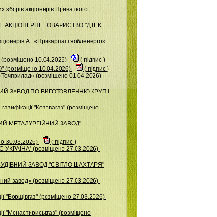
х зборів акціонерів Приватного
ВАТНЕ АКЦІОНЕРНЕ ТОВАРИСТВО "ДТЕК
акціонерів АТ «Прикарпаттяобленерго»
розміщено 10.04.2026)
(
підпис
)
 (розміщено 10.04.2026)
(
підпис
)
«Точприлад» (розміщено 01.04.2026)
ЬКИЙ ЗАВОД ПО ВИГОТОВЛЕННЮ КРУП І
газифікації "Козовагаз" (розміщено
ЬКИЙ МЕТАЛУРГІЙНИЙ ЗАВОД"
о 30.03.2026)
(
підпис
)
УКРАЇНА" (розміщено 27.03.2026)
БУДІВНИЙ ЗАВОД "СВІТЛО ШАХТАРЯ"
ний завод» (розміщено 27.03.2026)
ї "Борщiвгаз" (розміщено 27.03.2026)
ії "Монастириськгаз" (розміщено