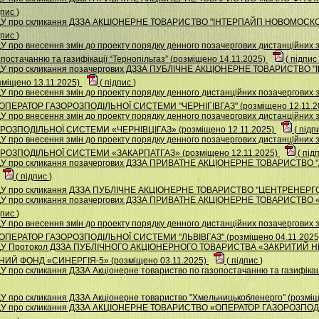
дпис
)
 НДУ про скликання ДЗЗА АКЦIОНЕРНЕ ТОВАРИСТВО "IНТЕРПАЙП НОВОМОС
дпис
)
 про внесення змін до проекту порядку денного позачергових дистанційних 
постачанню та газифікації “Тернопільгаз” (розміщено 14.11.2025)
(
підпис
 НДУ про скликання позачергових ДЗЗА ПУБЛІЧНЕ АКЦІОНЕРНЕ ТОВАРИСТ
іщено 13.11.2025)
(
підпис
)
 про внесення змін до проекту порядку денного дистанційних позачергових з
ПЕРАТОР ГАЗОРОЗПОДІЛЬНОЇ СИСТЕМИ "ЧЕРНІГІВГАЗ" (розміщено 12.11.2
У про внесення змін до проекту порядку денного позачергових дистанційних
ОЗПОДІЛЬНОЇ СИСТЕМИ «ЧЕРНІВЦІГАЗ» (розміщено 12.11.2025)
(
підп
У про внесення змін до проекту порядку денного позачергових дистанційних
ОЗПОДІЛЬНОЇ СИСТЕМИ «ЗАКАРПАТГАЗ» (розміщено 12.11.2025)
(
під
 НДУ про скликання позачергових ДЗЗА ПРИВАТНЕ АКЦІОНЕРНЕ ТОВАРИСТ
(
підпис
)
НДУ про скликання ДЗЗА ПУБЛІЧНЕ АКЦІОНЕРНЕ ТОВАРИСТВО "ЦЕНТРЕНЕРГО"
 НДУ про скликання позачергових ДЗЗА ПРИВАТНЕ АКЦІОНЕРНЕ ТОВАРИСТ
дпис
)
 про внесення змін до проекту порядку денного дистанційних позачергових з
ПЕРАТОР ГАЗОРОЗПОДІЛЬНОЇ СИСТЕМИ "ЛЬВІВГАЗ" (розміщено 04.11.202
 НДУ Протокол ДЗЗА ПУБЛІЧНОГО АКЦІОНЕРНОГО ТОВАРИСТВА «ЗАКРИТИ
Й ФОНД «СИНЕРГІЯ-5» (розміщено 03.11.2025)
(
підпис
)
 про скликання ДЗЗА Акцiонерне товариство по газопостачанню та газифiкацi
У про скликання ДЗЗА Акціонерне товариство "Хмельницькобленерго" (розміщ
 НДУ про скликання ДЗЗА АКЦІОНЕРНЕ ТОВАРИСТВО «ОПЕРАТОР ГАЗОРОЗП