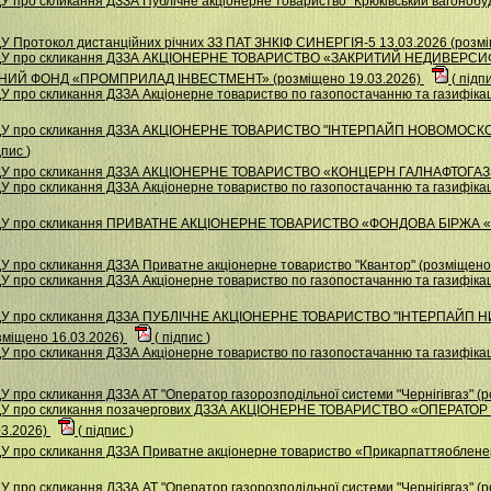
 про скликання ДЗЗА Публiчне акцiонерне товариство "Крюкiвський вагонобуд
У Протокол дистанційних річних ЗЗ ПАТ ЗНКІФ СИНЕРГІЯ-5 13.03.2026 (розм
 НДУ про скликання ДЗЗА АКЦІОНЕРНЕ ТОВАРИСТВО «ЗАКРИТИЙ НЕДИВЕР
ИЙ ФОНД «ПРОМПРИЛАД ІНВЕСТМЕНТ» (розміщено 19.03.2026)
(
підп
 про скликання ДЗЗА Акціонерне товариство по газопостачанню та газифікаці
 НДУ про скликання ДЗЗА АКЦIОНЕРНЕ ТОВАРИСТВО "IНТЕРПАЙП НОВОМОС
дпис
)
НДУ про скликання ДЗЗА АКЦІОНЕРНЕ ТОВАРИСТВО «КОНЦЕРН ГАЛНАФТОГАЗ» 
 про скликання ДЗЗА Акціонерне товариство по газопостачанню та газифікаці
 НДУ про скликання ПРИВАТНЕ АКЦІОНЕРНЕ ТОВАРИСТВО «ФОНДОВА БІРЖА 
У про скликання ДЗЗА Приватне акціонерне товариство "Квантор" (розміщено
 про скликання ДЗЗА Акціонерне товариство по газопостачанню та газифікаці
 НДУ про скликання ДЗЗА ПУБЛІЧНЕ АКЦІОНЕРНЕ ТОВАРИСТВО "ІНТЕРПАЙ
іщено 16.03.2026)
(
підпис
)
 про скликання ДЗЗА Акцiонерне товариство по газопостачанню та газифiкацi
 про скликання ДЗЗА АТ "Оператор газорозподільної системи "Чернігівгаз" (
НДУ про скликання позачергових ДЗЗА АКЦІОНЕРНЕ ТОВАРИСТВО «ОПЕРАТ
03.2026)
(
підпис
)
У про скликання ДЗЗА Приватне акціонерне товариство «Прикарпаттяобленер
 про скликання ДЗЗА АТ "Оператор газорозподільної системи "Чернігівгаз" (