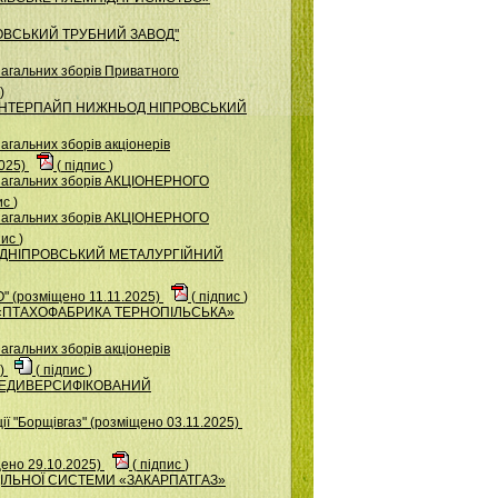
КОВСЬКИЙ ТРУБНИЙ ЗАВОД"
загальних зборів Приватного
)
ВО "ІНТЕРПАЙП НИЖНЬОД НІПРОВСЬКИЙ
агальних зборів акціонерів
025)
(
підпис
)
 загальних зборів АКЦІОНЕРНОГО
ис
)
 загальних зборів АКЦІОНЕРНОГО
пис
)
ВО "ДНІПРОВСЬКИЙ МЕТАЛУРГІЙНИЙ
 (розміщено 11.11.2025)
(
підпис
)
ВО «ПТАХОФАБРИКА ТЕРНОПІЛЬСЬКА»
агальних зборів акціонерів
5)
(
підпис
)
Й НЕДИВЕРСИФІКОВАНИЙ
ї "Борщiвгаз" (розміщено 03.11.2025)
ено 29.10.2025)
(
підпис
)
ОДІЛЬНОЇ СИСТЕМИ «ЗАКАРПАТГАЗ»