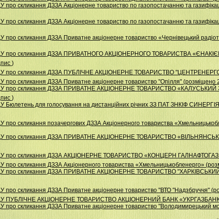
 про скликання ДЗЗА Акціонерне товариство по газопостачанню та газифікац
 про скликання ДЗЗА Акціонерне товариство по газопостачанню та газифікац
У про скликання ДЗЗА Приватне акціонерне товариство «Чернівецький радіот
 НДУ про скликання ДЗЗА ПРИВАТНОГО АКЦІОНЕРНОГО ТОВАРИСТВА «ЄНАК
дпис
)
НДУ про скликання ДЗЗА ПУБЛІЧНЕ АКЦІОНЕРНЕ ТОВАРИСТВО "ЦЕНТРЕНЕРГО"
У про скликання ДЗЗА Приватне акціонерне товариство "Опілля" (розміщено 
 НДУ про скликання ДЗЗА ПРИВАТНЕ АКЦІОНЕРНЕ ТОВАРИСТВО «КАЛУСЬКИ
дпис
)
У Бюлетень для голосування на дистанційних річних ЗЗ ПАТ ЗНКІФ СИНЕРГІЯ-
У про скликання позачергових ДЗЗА Акціонерного товариства «Хмельницькоб
НДУ про скликання ДЗЗА ПРИВАТНЕ АКЦІОНЕРНЕ ТОВАРИСТВО «ВІЛЬНЯНСЬКИ
НДУ про скликання ДЗЗА АКЦІОНЕРНЕ ТОВАРИСТВО «КОНЦЕРН ГАЛНАФТОГАЗ» 
У про скликання ДЗЗА Акціонерного товариства «Хмельницькобленерго» (роз
НДУ про скликання ДЗЗА ПРИВАТНЕ АКЦIОНЕРНЕ ТОВАРИСТВО "ХАРКIВСЬКИ
У про скликання ДЗЗА Приватне акціонерне товариство "ВТО "Надзбруччя" (р
НДУ ПУБЛІЧНЕ АКЦІОНЕРНЕ ТОВАРИСТВО АКЦІОНЕРНИЙ БАНК «УКРГАЗБАНК» 
У про скликання ДЗЗА Приватне акціонерне товариство "Володимирецький мо