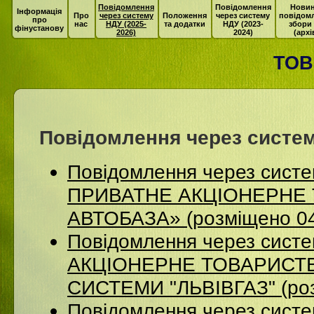
Повідомлення
Повідомлення
Новин
Інформація
Про
через систему
Положення
через систему
повідом
про
нас
НДУ (2025-
та додатки
НДУ (2023-
збори
фінустанову
2026)
2024)
(архі
ТОВ
Повідомлення через систем
Повідомлення через сист
ПРИВАТНЕ АКЦІОНЕРНЕ 
АВТОБАЗА» (розміщено 04
Повідомлення через сист
АКЦІОНЕРНЕ ТОВАРИСТВ
СИСТЕМИ "ЛЬВІВГАЗ" (роз
Повідомлення через систе