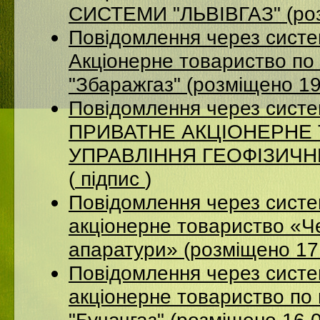
СИСТЕМИ "ЛЬВІВГАЗ" (роз
Повідомлення через сист
Акцiонерне товариство по 
"Збаражгаз" (розміщено 1
Повідомлення через сист
ПРИВАТНЕ АКЦІОНЕРНЕ
УПРАВЛІННЯ ГЕОФІЗИЧНИХ
(
підпис
)
Повідомлення через сист
акціонерне товариство «Ч
апаратури» (розміщено 17
Повідомлення через сист
акціонерне товариство по 
"Бучачгаз" (розміщено 16.