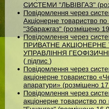
СИСТЕМИ "ЛЬВІВГАЗ" (роз
Повідомлення через сист
Акцiонерне товариство по 
"Збаражгаз" (розміщено 1
Повідомлення через сист
ПРИВАТНЕ АКЦІОНЕРНЕ
УПРАВЛІННЯ ГЕОФІЗИЧНИХ
(
підпис
)
Повідомлення через сист
акціонерне товариство «Ч
апаратури» (розміщено 17
Повідомлення через сист
акціонерне товариство по 
"Бучачгаз" (розміщено 16.