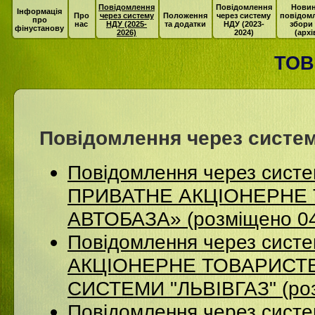
Повідомлення
Повідомлення
Новин
Інформація
Про
через систему
Положення
через систему
повідом
про
нас
НДУ (2025-
та додатки
НДУ (2023-
збори
фінустанову
2026)
2024)
(архі
ТОВ
Повідомлення через систем
Повідомлення через сист
ПРИВАТНЕ АКЦІОНЕРНЕ 
АВТОБАЗА» (розміщено 04
Повідомлення через сист
АКЦІОНЕРНЕ ТОВАРИСТВ
СИСТЕМИ "ЛЬВІВГАЗ" (роз
Повідомлення через систе