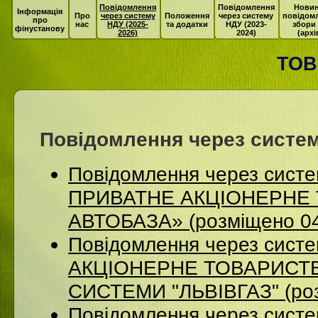
Повідомлення
Повідомлення
Новин
Інформація
Про
через систему
Положення
через систему
повідом
про
нас
НДУ (2025-
та додатки
НДУ (2023-
збори
фінустанову
2026)
2024)
(архі
ТОВ
Повідомлення через систем
Повідомлення через сист
ПРИВАТНЕ АКЦІОНЕРНЕ 
АВТОБАЗА» (розміщено 04
Повідомлення через сист
АКЦІОНЕРНЕ ТОВАРИСТВ
СИСТЕМИ "ЛЬВІВГАЗ" (роз
Повідомлення через систе