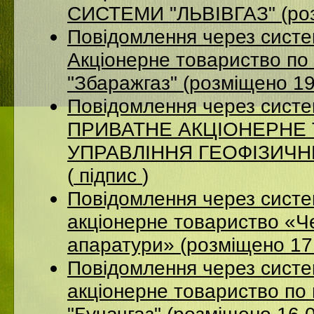
СИСТЕМИ "ЛЬВІВГАЗ" (роз
Повідомлення через сист
Акцiонерне товариство по 
"Збаражгаз" (розміщено 1
Повідомлення через сист
ПРИВАТНЕ АКЦІОНЕРНЕ
УПРАВЛІННЯ ГЕОФІЗИЧНИХ
(
підпис
)
Повідомлення через сист
акціонерне товариство «Ч
апаратури» (розміщено 17
Повідомлення через сист
акціонерне товариство по 
"Бучачгаз" (розміщено 16.