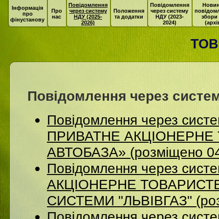
Повідомлення
Повідомлення
Новин
Інформація
Про
через систему
Положення
через систему
повідом
про
нас
НДУ (2025-
та додатки
НДУ (2023-
збори
фінустанову
2026)
2024)
(архі
ТОВ
Повідомлення через систем
Повідомлення через сист
ПРИВАТНЕ АКЦІОНЕРНЕ 
АВТОБАЗА» (розміщено 04
Повідомлення через сист
АКЦІОНЕРНЕ ТОВАРИСТВ
СИСТЕМИ "ЛЬВІВГАЗ" (роз
Повідомлення через систе