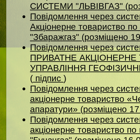
СИСТЕМИ "ЛЬВІВГАЗ" (роз
Повідомлення через сист
Акцiонерне товариство по 
"Збаражгаз" (розміщено 1
Повідомлення через сист
ПРИВАТНЕ АКЦІОНЕРНЕ
УПРАВЛІННЯ ГЕОФІЗИЧНИХ
(
підпис
)
Повідомлення через сист
акціонерне товариство «Ч
апаратури» (розміщено 17
Повідомлення через сист
акціонерне товариство по 
"Бучачгаз" (розміщено 16.