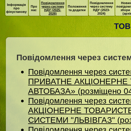
Повідомлення
Повідомлення
Новин
Інформація
Про
через систему
Положення
через систему
повідом
про
нас
НДУ (2025-
та додатки
НДУ (2023-
збори
фінустанову
2026)
2024)
(архі
ТОВ
Повідомлення через систем
Повідомлення через сист
ПРИВАТНЕ АКЦІОНЕРНЕ 
АВТОБАЗА» (розміщено 04
Повідомлення через сист
АКЦІОНЕРНЕ ТОВАРИСТВ
СИСТЕМИ "ЛЬВІВГАЗ" (роз
Повідомлення через систе