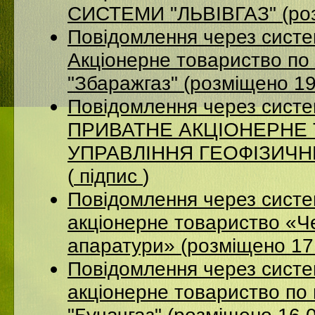
СИСТЕМИ "ЛЬВІВГАЗ" (роз
Повідомлення через сист
Акцiонерне товариство по 
"Збаражгаз" (розміщено 1
Повідомлення через сист
ПРИВАТНЕ АКЦІОНЕРНЕ
УПРАВЛІННЯ ГЕОФІЗИЧНИХ
(
підпис
)
Повідомлення через сист
акціонерне товариство «Ч
апаратури» (розміщено 17
Повідомлення через сист
акціонерне товариство по 
"Бучачгаз" (розміщено 16.