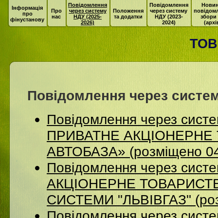
Повідомлення
Повідомлення
Новин
Інформація
Про
через систему
Положення
через систему
повідом
про
нас
НДУ (2025-
та додатки
НДУ (2023-
збори
фінустанову
2026)
2024)
(архі
ТОВ
Повідомлення через систем
Повідомлення через сист
ПРИВАТНЕ АКЦІОНЕРНЕ 
АВТОБАЗА» (розміщено 04
Повідомлення через сист
АКЦІОНЕРНЕ ТОВАРИСТВ
СИСТЕМИ "ЛЬВІВГАЗ" (роз
Повідомлення через систе