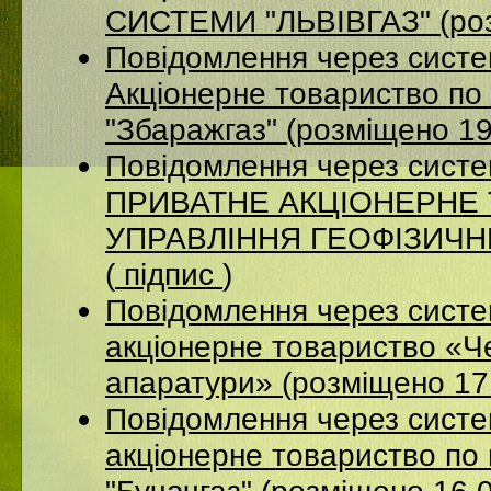
СИСТЕМИ "ЛЬВІВГАЗ" (роз
Повідомлення через сист
Акцiонерне товариство по 
"Збаражгаз" (розміщено 1
Повідомлення через сист
ПРИВАТНЕ АКЦІОНЕРНЕ
УПРАВЛІННЯ ГЕОФІЗИЧНИХ
(
підпис
)
Повідомлення через сист
акціонерне товариство «Ч
апаратури» (розміщено 17
Повідомлення через сист
акціонерне товариство по 
"Бучачгаз" (розміщено 16.