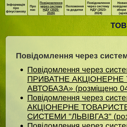
Повідомлення
Повідомлення
Новин
Інформація
Про
через систему
Положення
через систему
повідом
про
нас
НДУ (2025-
та додатки
НДУ (2023-
збори
фінустанову
2026)
2024)
(архі
ТОВ
Повідомлення через систем
Повідомлення через сист
ПРИВАТНЕ АКЦІОНЕРНЕ 
АВТОБАЗА» (розміщено 04
Повідомлення через сист
АКЦІОНЕРНЕ ТОВАРИСТВ
СИСТЕМИ "ЛЬВІВГАЗ" (роз
Повідомлення через систе