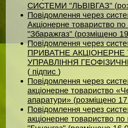
СИСТЕМИ "ЛЬВІВГАЗ" (роз
Повідомлення через сист
Акцiонерне товариство по 
"Збаражгаз" (розміщено 1
Повідомлення через сист
ПРИВАТНЕ АКЦІОНЕРНЕ
УПРАВЛІННЯ ГЕОФІЗИЧНИХ
(
підпис
)
Повідомлення через сист
акціонерне товариство «Ч
апаратури» (розміщено 17
Повідомлення через сист
акціонерне товариство по 
"Бучачгаз" (розміщено 16.