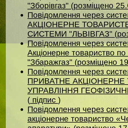
"Зборівгаз" (розміщено 25
Повідомлення через сист
АКЦІОНЕРНЕ ТОВАРИСТВ
СИСТЕМИ "ЛЬВІВГАЗ" (роз
Повідомлення через сист
Акцiонерне товариство по 
"Збаражгаз" (розміщено 1
Повідомлення через сист
ПРИВАТНЕ АКЦІОНЕРНЕ
УПРАВЛІННЯ ГЕОФІЗИЧНИХ
(
підпис
)
Повідомлення через сист
акціонерне товариство «Ч
апаратури» (розміщено 17