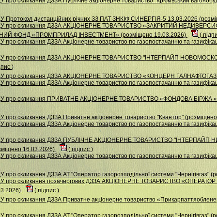
 про скликання ДЗЗА Публiчне акцiонерне товариство "Крюкiвський вагонобуд
У Протокол дистанційних річних ЗЗ ПАТ ЗНКІФ СИНЕРГІЯ-5 13.03.2026 (розм
 НДУ про скликання ДЗЗА АКЦІОНЕРНЕ ТОВАРИСТВО «ЗАКРИТИЙ НЕДИВЕР
ИЙ ФОНД «ПРОМПРИЛАД ІНВЕСТМЕНТ» (розміщено 19.03.2026)
(
підп
 про скликання ДЗЗА Акціонерне товариство по газопостачанню та газифікаці
 НДУ про скликання ДЗЗА АКЦIОНЕРНЕ ТОВАРИСТВО "IНТЕРПАЙП НОВОМОС
дпис
)
НДУ про скликання ДЗЗА АКЦІОНЕРНЕ ТОВАРИСТВО «КОНЦЕРН ГАЛНАФТОГАЗ» 
 про скликання ДЗЗА Акціонерне товариство по газопостачанню та газифікаці
 НДУ про скликання ПРИВАТНЕ АКЦІОНЕРНЕ ТОВАРИСТВО «ФОНДОВА БІРЖА 
У про скликання ДЗЗА Приватне акціонерне товариство "Квантор" (розміщено
 про скликання ДЗЗА Акціонерне товариство по газопостачанню та газифікаці
 НДУ про скликання ДЗЗА ПУБЛІЧНЕ АКЦІОНЕРНЕ ТОВАРИСТВО "ІНТЕРПАЙ
іщено 16.03.2026)
(
підпис
)
 про скликання ДЗЗА Акцiонерне товариство по газопостачанню та газифiкацi
 про скликання ДЗЗА АТ "Оператор газорозподільної системи "Чернігівгаз" (
НДУ про скликання позачергових ДЗЗА АКЦІОНЕРНЕ ТОВАРИСТВО «ОПЕРАТ
03.2026)
(
підпис
)
У про скликання ДЗЗА Приватне акціонерне товариство «Прикарпаттяобленер
 про скликання ДЗЗА АТ "Оператор газорозподільної системи "Чернігівгаз" (