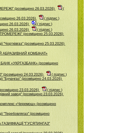
ЕРЕЖІ” (розміщено 26.03.2026)
(
зміщено 26.03.2026)
(
підпис
)
щено 26.03.2026)
(
підпис
)
ено 26.03.2026)
(
підпис
)
ТРОМЕРЕЖІ” (розміщено 25.03.2026)
ї "Чортківгаз" (розміщено 25.03.2026)
ИЙ АБРАЗИВНИЙ КОМБІНАТ»
 БАНК «УКРГАЗБАНК» (розміщено
 (розміщено 24.03.2026)
(
підпис
)
ї "Бучачгаз" (розміщено 24.03.2026)
розміщено 23.03.2026)
(
підпис
)
iвний завод" (розміщено 23.03.2026)
комплекс «Черемош» (розміщено
ії "Теребовлягаз" (розміщено
 ГАЗИФІКАЦІЇ "ГУСЯТИНГАЗ"