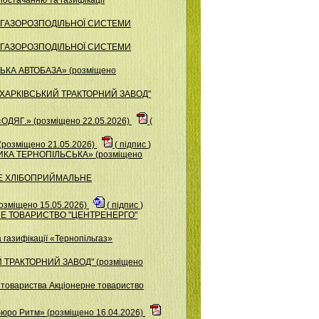
ОР ГАЗОРОЗПОДІЛЬНОЇ СИСТЕМИ
ОР ГАЗОРОЗПОДІЛЬНОЇ СИСТЕМИ
ЬКА АВТОБАЗА» (розміщено
О "ХАРКIВСЬКИЙ ТРАКТОРНИЙ ЗАВОД"
ОДЯГ.» (розміщено 22.05.2026)
(
розміщено 21.05.2026)
(
підпис
)
ИКА ТЕРНОПІЛЬСЬКА» (розміщено
ЬКЕ ХЛІБОПРИЙМАЛЬНЕ
озміщено 15.05.2026)
(
підпис
)
НЕРНЕ ТОВАРИСТВО "ЦЕНТРЕНЕРГО"
газифікації «Тернопільгаз»
Й ТРАКТОРНИЙ ЗАВОД" (розміщено
о товариства Акціонерне товариство
бюро Ритм» (розміщено 16.04.2026)