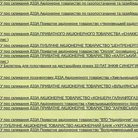
 про скликання ДЗЗА Акціонерне товариство по газопостачанню та газифікац
 про скликання ДЗЗА Акціонерне товариство по газопостачанню та газифікац
У про скликання ДЗЗА Приватне акціонерне товариство «Чернівецький радіот
 НДУ про скликання ДЗЗА ПРИВАТНОГО АКЦІОНЕРНОГО ТОВАРИСТВА «ЄНАК
дпис
)
НДУ про скликання ДЗЗА ПУБЛІЧНЕ АКЦІОНЕРНЕ ТОВАРИСТВО "ЦЕНТРЕНЕРГО"
У про скликання ДЗЗА Приватне акціонерне товариство "Опілля" (розміщено 
 НДУ про скликання ДЗЗА ПРИВАТНЕ АКЦІОНЕРНЕ ТОВАРИСТВО «КАЛУСЬКИ
дпис
)
У Бюлетень для голосування на дистанційних річних ЗЗ ПАТ ЗНКІФ СИНЕРГІЯ-
У про скликання позачергових ДЗЗА Акціонерного товариства «Хмельницькоб
НДУ про скликання ДЗЗА ПРИВАТНЕ АКЦІОНЕРНЕ ТОВАРИСТВО «ВІЛЬНЯНСЬКИ
НДУ про скликання ДЗЗА АКЦІОНЕРНЕ ТОВАРИСТВО «КОНЦЕРН ГАЛНАФТОГАЗ» 
У про скликання ДЗЗА Акціонерного товариства «Хмельницькобленерго» (роз
НДУ про скликання ДЗЗА ПРИВАТНЕ АКЦIОНЕРНЕ ТОВАРИСТВО "ХАРКIВСЬКИ
У про скликання ДЗЗА Приватне акціонерне товариство "ВТО "Надзбруччя" (р
НДУ ПУБЛІЧНЕ АКЦІОНЕРНЕ ТОВАРИСТВО АКЦІОНЕРНИЙ БАНК «УКРГАЗБАНК» 
У про скликання ДЗЗА Приватне акціонерне товариство "Володимирецький мо