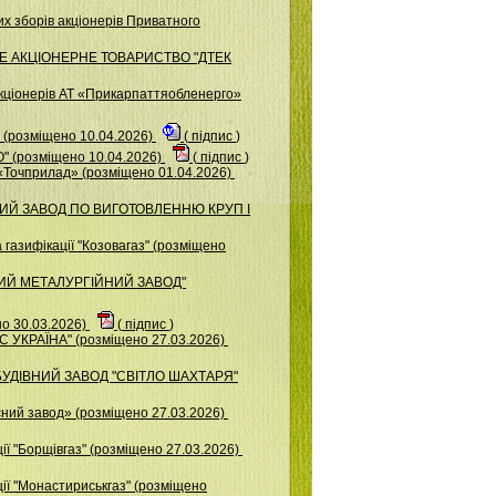
х зборів акціонерів Приватного
ВАТНЕ АКЦІОНЕРНЕ ТОВАРИСТВО "ДТЕК
акціонерів АТ «Прикарпаттяобленерго»
розміщено 10.04.2026)
(
підпис
)
 (розміщено 10.04.2026)
(
підпис
)
«Точприлад» (розміщено 01.04.2026)
ЬКИЙ ЗАВОД ПО ВИГОТОВЛЕННЮ КРУП І
газифікації "Козовагаз" (розміщено
ЬКИЙ МЕТАЛУРГІЙНИЙ ЗАВОД"
о 30.03.2026)
(
підпис
)
УКРАЇНА" (розміщено 27.03.2026)
БУДІВНИЙ ЗАВОД "СВІТЛО ШАХТАРЯ"
ний завод» (розміщено 27.03.2026)
ї "Борщiвгаз" (розміщено 27.03.2026)
ії "Монастириськгаз" (розміщено