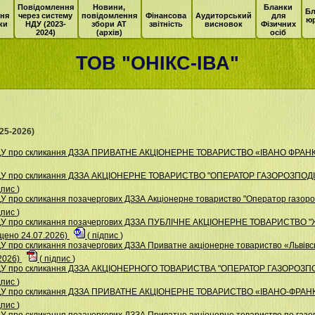
Повідомлення
Новини,
Бланки
Бл
ня
через систему
повідомлення
Фінансова
Аудиторський
для
ю
ки
НДУ (2023-
збори АТ
звітність
висновок
Фізичних
2024)
(архів)
осіб
ТОВ "ОНІКС-ІВА"
25-2026)
НДУ про скликання ДЗЗА ПРИВАТНЕ АКЦІОНЕРНЕ ТОВАРИСТВО «ІВАНО ФРАН
НДУ про скликання ДЗЗА АКЦІОНЕРНЕ ТОВАРИСТВО "ОПЕРАТОР ГАЗОРОЗПОД
дпис
)
 про скликання позачергових ДЗЗА Акціонерне товариство "Оператор газорозп
дпис
)
НДУ про скликання позачергових ДЗЗА ПУБЛІЧНЕ АКЦІОНЕРНЕ ТОВАРИСТВ
ено 24.07.2026)
(
підпис
)
 про скликання позачергових ДЗЗА Приватне акціонерне товариство «Львівсь
2026)
(
підпис
)
НДУ про скликання ДЗЗА АКЦІОНЕРНОГО ТОВАРИСТВА "ОПЕРАТОР ГАЗОРОЗП
дпис
)
 НДУ про скликання ДЗЗА ПРИВАТНЕ АКЦІОНЕРНЕ ТОВАРИСТВО «ІВАНО-ФР
дпис
)
 про скликання позачергових ДЗЗА Приватне акціонерне товариство по газоп