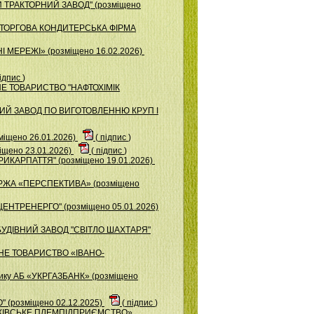
Й ТРАКТОРНИЙ ЗАВОД" (розміщено
ЧОТОРГОВА КОНДИТЕРСЬКА ФІРМА
 МЕРЕЖІ» (розміщено 16.02.2026)
ідпис
)
ЕРНЕ ТОВАРИСТВО "НАФТОХІМІК
ЬКИЙ ЗАВОД ПО ВИГОТОВЛЕННЮ КРУП І
міщено 26.01.2026)
(
підпис
)
щено 23.01.2026)
(
підпис
)
РИКАРПАТТЯ" (розміщено 19.01.2026)
ІРЖА «ПЕРСПЕКТИВА» (розміщено
ЦЕНТРЕНЕРГО" (розміщено 05.01.2026)
БУДІВНИЙ ЗАВОД "СВІТЛО ШАХТАРЯ"
ЕРНЕ ТОВАРИСТВО «ІВАНО-
изику АБ «УКРГАЗБАНК» (розміщено
 (розміщено 02.12.2025)
(
підпис
)
АНКІВСЬКЕ ПЛЕМПІДПРИЄМСТВО»