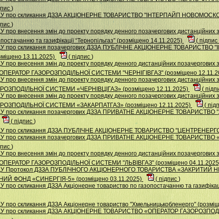
дпис
)
 НДУ про скликання ДЗЗА АКЦIОНЕРНЕ ТОВАРИСТВО "IНТЕРПАЙП НОВОМОС
дпис
)
 про внесення змін до проекту порядку денного позачергових дистанційних 
постачанню та газифікації “Тернопільгаз” (розміщено 14.11.2025)
(
підпис
 НДУ про скликання позачергових ДЗЗА ПУБЛІЧНЕ АКЦІОНЕРНЕ ТОВАРИСТ
іщено 13.11.2025)
(
підпис
)
 про внесення змін до проекту порядку денного дистанційних позачергових з
ПЕРАТОР ГАЗОРОЗПОДІЛЬНОЇ СИСТЕМИ "ЧЕРНІГІВГАЗ" (розміщено 12.11.2
У про внесення змін до проекту порядку денного позачергових дистанційних
ОЗПОДІЛЬНОЇ СИСТЕМИ «ЧЕРНІВЦІГАЗ» (розміщено 12.11.2025)
(
підп
У про внесення змін до проекту порядку денного позачергових дистанційних
ОЗПОДІЛЬНОЇ СИСТЕМИ «ЗАКАРПАТГАЗ» (розміщено 12.11.2025)
(
під
 НДУ про скликання позачергових ДЗЗА ПРИВАТНЕ АКЦІОНЕРНЕ ТОВАРИСТ
(
підпис
)
НДУ про скликання ДЗЗА ПУБЛІЧНЕ АКЦІОНЕРНЕ ТОВАРИСТВО "ЦЕНТРЕНЕРГО"
 НДУ про скликання позачергових ДЗЗА ПРИВАТНЕ АКЦІОНЕРНЕ ТОВАРИСТ
дпис
)
 про внесення змін до проекту порядку денного дистанційних позачергових з
ПЕРАТОР ГАЗОРОЗПОДІЛЬНОЇ СИСТЕМИ "ЛЬВІВГАЗ" (розміщено 04.11.202
 НДУ Протокол ДЗЗА ПУБЛІЧНОГО АКЦІОНЕРНОГО ТОВАРИСТВА «ЗАКРИТИ
Й ФОНД «СИНЕРГІЯ-5» (розміщено 03.11.2025)
(
підпис
)
 про скликання ДЗЗА Акцiонерне товариство по газопостачанню та газифiкацi
У про скликання ДЗЗА Акціонерне товариство "Хмельницькобленерго" (розміщ
 НДУ про скликання ДЗЗА АКЦІОНЕРНЕ ТОВАРИСТВО «ОПЕРАТОР ГАЗОРОЗП