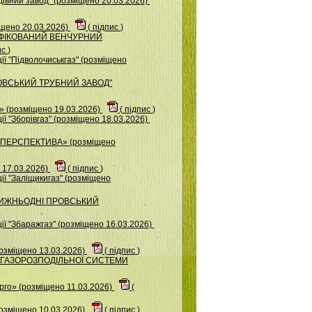
iвний завод" (розміщено 20.03.2026)
іщено 20.03.2026)
(
підпис
)
СИФІКОВАНИЙ ВЕНЧУРНИЙ
ис
)
ї "Підволочиськгаз" (розміщено
КОВСЬКИЙ ТРУБНИЙ ЗАВОД"
(розміщено 19.03.2026)
(
підпис
)
ї "Зборівгаз" (розміщено 18.03.2026)
«ПЕРСПЕКТИВА» (розміщено
 17.03.2026)
(
підпис
)
ї "Заліщикигаз" (розміщено
П НИЖНЬОДНІ ПРОВСЬКИЙ
ї "Збаражгаз" (розміщено 16.03.2026)
розміщено 13.03.2026)
(
підпис
)
ОР ГАЗОРОЗПОДІЛЬНОЇ СИСТЕМИ
го» (розміщено 11.03.2026)
(
розміщено 10.03.2026)
(
підпис
)