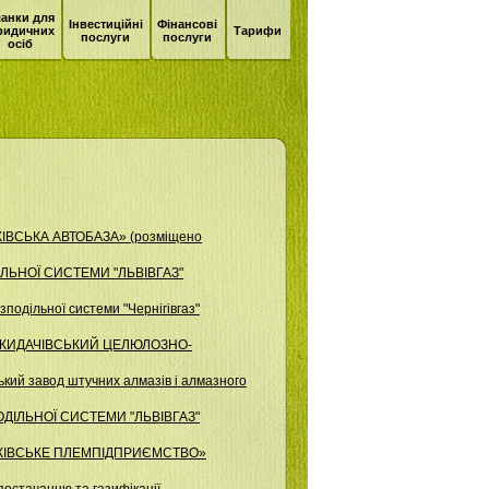
анки для
Інвестиційні
Фінансові
ридичних
Тарифи
послуги
послуги
осіб
КІВСЬКА АВТОБАЗА» (розміщено
ІЛЬНОЇ СИСТЕМИ "ЛЬВІВГАЗ"
одільної системи "Чернігівгаз"
О "ЖИДАЧІВСЬКИЙ ЦЕЛЮЛОЗНО-
кий завод штучних алмазів і алмазного
ОДІЛЬНОЇ СИСТЕМИ "ЛЬВІВГАЗ"
АНКІВСЬКЕ ПЛЕМПІДПРИЄМСТВО»
остачанню та газифікації