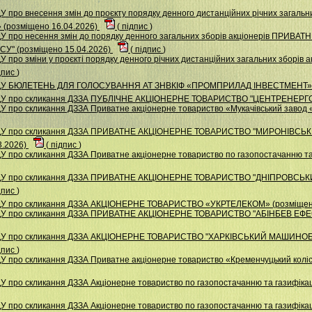
 про внесення змін до проєкту порядку денного дистанційних річних загальни
» (розміщено 16.04.2026)
(
підпис
)
ДУ про несення змін до порядку денного загальних зборів акціонерів ПРИ
 (розміщено 15.04.2026)
(
підпис
)
 про зміни у проєкті порядку денного річних дистанційних загальних зборів 
дпис
)
 НДУ БЮЛЕТЕНЬ ДЛЯ ГОЛОСУВАННЯ АТ ЗНВКІФ «ПРОМПРИЛАД ІНВЕСТМЕНТ» (
НДУ про скликання ДЗЗА ПУБЛІЧНЕ АКЦІОНЕРНЕ ТОВАРИСТВО "ЦЕНТРЕНЕРГО"
У про скликання ДЗЗА Приватне акціонерне товариство «Мукачівський завод 
 НДУ про скликання ДЗЗА ПРИВАТНЕ АКЦІОНЕРНЕ ТОВАРИСТВО "МИРОНІВС
3.2026)
(
підпис
)
 про скликання ДЗЗА Приватне акціонерне товариство по газопостачанню та 
 НДУ про скликання ДЗЗА ПРИВАТНЕ АКЦІОНЕРНЕ ТОВАРИСТВО "ДНІПРОВС
дпис
)
НДУ про скликання ДЗЗА АКЦІОНЕРНЕ ТОВАРИСТВО «УКРТЕЛЕКОМ» (розміщен
НДУ про скликання ДЗЗА ПРИВАТНЕ АКЦІОНЕРНЕ ТОВАРИСТВО "АБІНБЕВ ЕФЕС 
 НДУ про скликання ДЗЗА АКЦІОНЕРНЕ ТОВАРИСТВО "ХАРКІВСЬКИЙ МАШИНО
дпис
)
У про скликання ДЗЗА Приватне акціонерне товариство «Кременчуцький коліс
 про скликання ДЗЗА Акцiонерне товариство по газопостачанню та газифiкацi
 про скликання ДЗЗА Акціонерне товариство по газопостачанню та газифікац