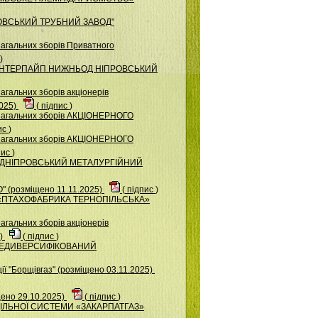
КОВСЬКИЙ ТРУБНИЙ ЗАВОД"
загальних зборів Приватного
)
ВО "ІНТЕРПАЙП НИЖНЬОД НІПРОВСЬКИЙ
агальних зборів акціонерів
025)
(
підпис
)
 загальних зборів АКЦІОНЕРНОГО
ис
)
 загальних зборів АКЦІОНЕРНОГО
пис
)
ВО "ДНІПРОВСЬКИЙ МЕТАЛУРГІЙНИЙ
 (розміщено 11.11.2025)
(
підпис
)
ВО «ПТАХОФАБРИКА ТЕРНОПІЛЬСЬКА»
агальних зборів акціонерів
5)
(
підпис
)
Й НЕДИВЕРСИФІКОВАНИЙ
ї "Борщiвгаз" (розміщено 03.11.2025)
ено 29.10.2025)
(
підпис
)
ОДІЛЬНОЇ СИСТЕМИ «ЗАКАРПАТГАЗ»