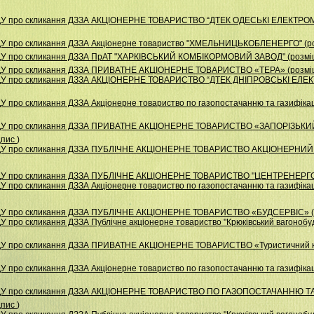
НДУ про скликання ДЗЗА АКЦІОНЕРНЕ ТОВАРИСТВО “ДТЕК ОДЕСЬКІ ЕЛЕКТРОМ
ДУ про скликання ДЗЗА Акціонерне товариство "ХМЕЛЬНИЦЬКОБЛЕНЕРГО" (ро
ДУ про скликання ДЗЗА ПрАТ "ХАРКІВСЬКИЙ КОМБІКОРМОВИЙ ЗАВОД" (розмі
НДУ про скликання ДЗЗА ПРИВАТНЕ АКЦІОНЕРНЕ ТОВАРИСТВО «ТЕРА» (розміщ
НДУ про скликання ДЗЗА АКЦІОНЕРНЕ ТОВАРИСТВО “ДТЕК ДНІПРОВСЬКІ ЕЛЕК
 про скликання ДЗЗА Акціонерне товариство по газопостачанню та газифікаці
 НДУ про скликання ДЗЗА ПРИВАТНЕ АКЦІОНЕРНЕ ТОВАРИСТВО «ЗАПОРІЗЬК
дпис
)
НДУ про скликання ДЗЗА ПУБЛІЧНЕ АКЦІОНЕРНЕ ТОВАРИСТВО АКЦІОНЕРНИЙ
НДУ про скликання ДЗЗА ПУБЛІЧНЕ АКЦІОНЕРНЕ ТОВАРИСТВО "ЦЕНТРЕНЕРГО"
 про скликання ДЗЗА Акціонерне товариство по газопостачанню та газифікаці
НДУ про скликання ДЗЗА ПУБЛІЧНЕ АКЦІОНЕРНЕ ТОВАРИСТВО «БУДСЕРВІС» (
 про скликання ДЗЗА Публiчне акцiонерне товариство "Крюкiвський вагонобуд
НДУ про скликання ДЗЗА ПРИВАТНЕ АКЦІОНЕРНЕ ТОВАРИСТВО «Туристичний 
 про скликання ДЗЗА Акціонерне товариство по газопостачанню та газифікац
НДУ про скликання ДЗЗА АКЦІОНЕРНЕ ТОВАРИСТВО ПО ГАЗОПОСТАЧАННЮ ТА
дпис
)